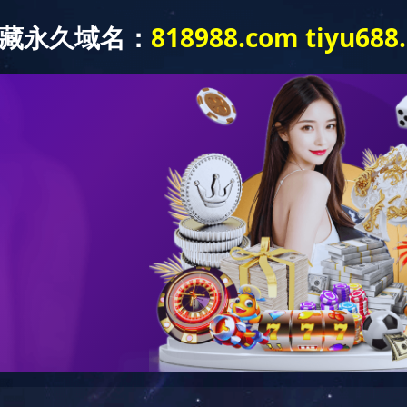
网站首页
关于我们
荣誉资质
新