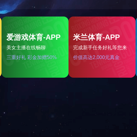
上一篇：
没有了
下一篇：
胶合板设备
|
|
产品中心
生产基地
安博网页版登录入口-安博(中国)