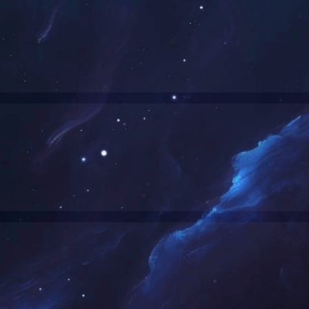
胶合板设备