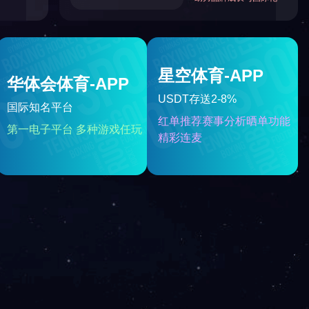
18878575848 ; 15778588205
服务热线：
Copyright © 2019 安博网页版登录入口-安博(中国)