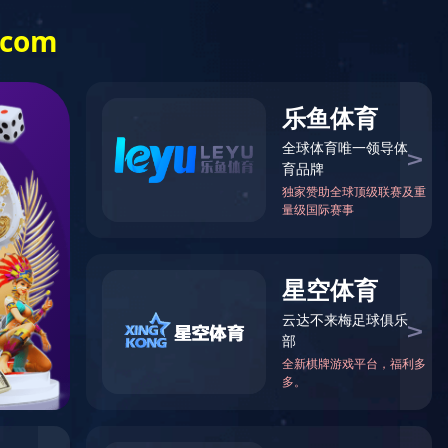
闻中心
产品中心
生产基地
安博网页版登
录入口-安博(中
国)