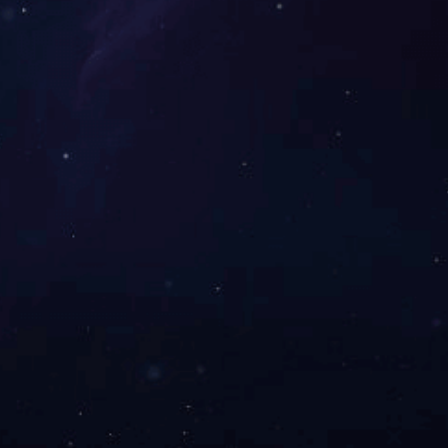
020热心公益情系社会
2020抗疫捐赠证书
1
2
3
>>